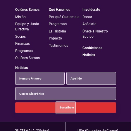
Quiénes Somos
Qué Hacemos
Involúcrate
Misión
Por qué Guatemala
Donar
Equipo y Junta
Programas
Asóciate
Directiva
La Historia
Únete a Nuestro
Socios
Equipo
Impacto
Finanzas
Testimonios
Contáctanos
Programas
Noticias
Quiénes Somos
Noticias
GUATEMALA (Oficina)
USA (Dirección de Correo)