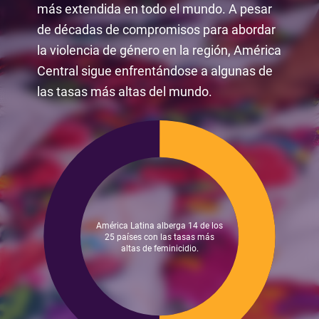
más extendida en todo el mundo. A pesar
IDM invierte en el potencial transformador de las
mujeres y las niñas, empoderándolas para que
de décadas de compromisos para abordar
se conviertan en líderes y generadoras de
la violencia de género en la región, América
cambios en sus comunidades. Nuestro éxito no
Central sigue enfrentándose a algunas de
sería posible sin la dedicación de nuestros
las tasas más altas del mundo.
increíbles socios. Con su apoyo, estamos
creando un futuro justo para las generaciones
venideras.
Con gratitud,
América Latina alberga 14 de los
25 países con las tasas más
altas de feminicidio.