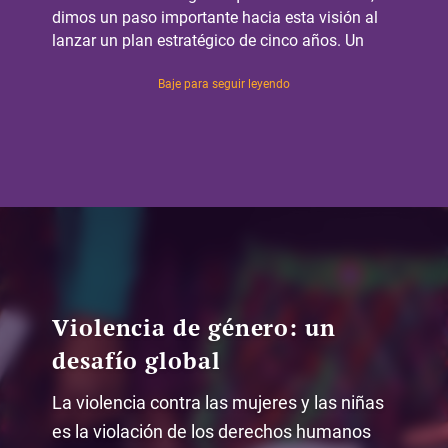
dimos un paso importante hacia esta visión al
lanzar un plan estratégico de cinco años. Un
futuro justo para las mujeres: invertir en el
Baje para seguir leyendo
legado de IDM prevé que IDM triplique su
impacto para llegar a 500 000 personas en
2027. Alcanzaremos este objetivo a través de
tres estrategias clave:
Replicar:
Duplicar nuestra cobertura en la región
a través de una programación basada en
evidencia que combine la educación en
derechos con la prestación de servicios móviles.
Escalar:
Multiplicar nuestro impacto adaptando
y compartiendo nuestra metodología probada de
Violencia de género: un
empoderamiento legal con organizaciones
desafío global
comunitarias en toda Centroamérica.
Sostener:
Asegurar el legado de IDM invirtiendo
La violencia contra las mujeres y las niñas
en nuestra capacidad organizativa y en nuestro
es la violación de los derechos humanos
equipo.