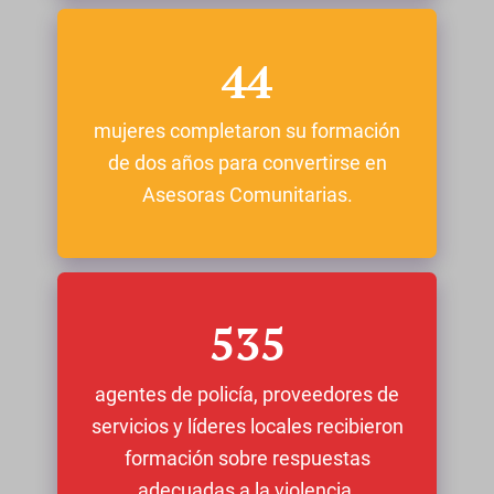
44
mujeres completaron su formación
de dos años para convertirse en
Asesoras Comunitarias.
535
agentes de policía, proveedores de
servicios y líderes locales recibieron
formación sobre respuestas
adecuadas a la violencia.