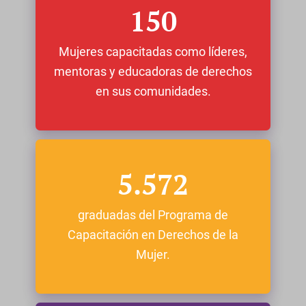
150
Mujeres capacitadas como líderes,
mentoras y educadoras de derechos
en sus comunidades.
5.572
graduadas del Programa de
Capacitación en Derechos de la
Mujer.