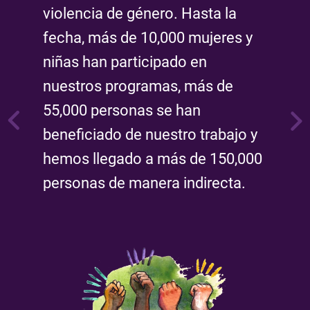
pod
violencia de género. Hasta la
ra
mi
fecha, más de 10,000 mujeres y
con
niñas han participado en
loc
nuestros programas, más de
oy,
gar
55,000 personas se han
beneficiado de nuestro trabajo y
o
hemos llegado a más de 150,000
personas de manera indirecta.