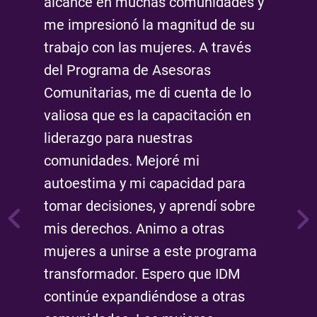
alcance en muchas comunidades y
me impresionó la magnitud de su
“[C
.
trabajo con las mujeres. A través
gra
del Programa de Asesoras
chi
i
Comunitarias, me di cuenta de lo
seg
mí.
valiosa que es la capacitación en
jer
muc
liderazgo para nuestras
fue
me
edu
comunidades. Mejoré mi
Con
autoestima y mi capacidad para
pro
tomar decisiones, y aprendí sobre
a s
mis derechos. Animo a otras
tom
mujeres a unirse a este programa
Kar
transformador. Espero que IDM
Pan
continúe expandiéndose a otras