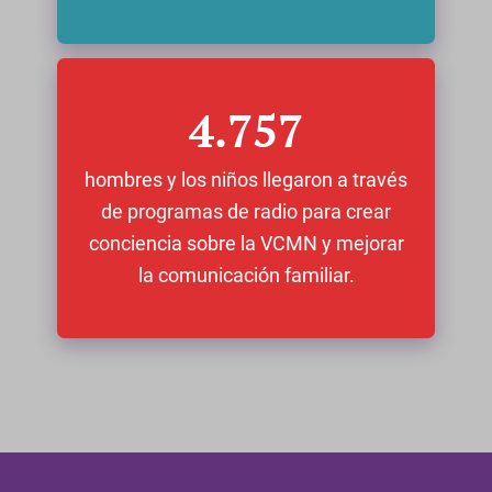
4.757
hombres y los niños llegaron a través
de programas de radio para crear
conciencia sobre la VCMN y mejorar
la comunicación familiar.