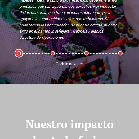
principios que salvaguardan los derechos y el bienestar
de las personas que trabajan incansablemente para
apoyar a las comunidades a las que trabajamos. Si
priorizamos las necesidades de nuestro equipo, nuestro
éxito en el campo lo reflejará”. Gabriela Palacios,
Directora de Operaciones
Click to advance
Nuestro impacto
Lidia se destacó en su función desde el
principio y participó con entusiasmo en las
La trayectoria de Lidia ejemplifica el crecimiento interno
Lidia Ajbal es de Chuatzité, Tecpan, una comunidad en la