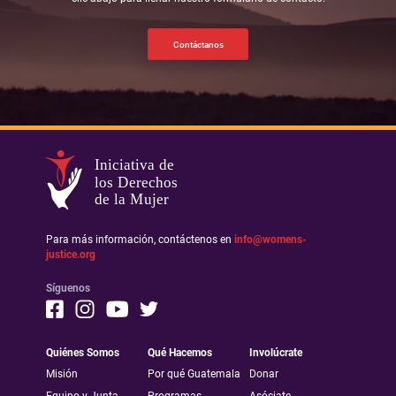
Contáctanos
Iniciativa de
los Derechos
de la Mujer
Para más información, contáctenos en
info@womens-
justice.org
Síguenos
Quiénes Somos
Qué Hacemos
Involúcrate
Misión
Por qué Guatemala
Donar
Equipo y Junta
Programas
Asóciate