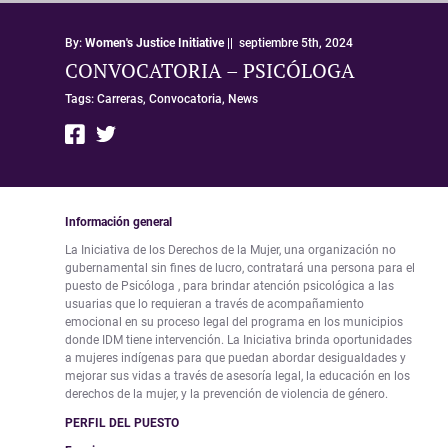
By:
Women's Justice Initiative
||
septiembre 5th, 2024
CONVOCATORIA – PSICÓLOGA
Tags:
Carreras,
Convocatoria,
News
Información general
La Iniciativa de los Derechos de la Mujer, una organización no
gubernamental sin fines de lucro, contratará una persona para el
puesto de Psicóloga , para brindar atención psicológica a las
usuarias que lo requieran a través de acompañamiento
emocional en su proceso legal del programa en los municipios
donde IDM tiene intervención. La Iniciativa brinda oportunidades
a mujeres indígenas para que puedan abordar desigualdades y
mejorar sus vidas a través de asesoría legal, la educación en los
derechos de la mujer, y la prevención de violencia de género.
PERFIL DEL PUESTO